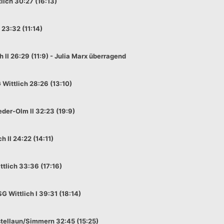
ich 30:27 (16:13)
23:32 (11:14)
 II 26:29 (11:9) - Julia Marx überragend
Wittlich 28:26 (13:10)
der-Olm II 32:23 (19:9)
 II 24:22 (14:11)
tlich 33:36 (17:16)
 Wittlich I 39:31 (18:14)
tellaun/Simmern 32:45 (15:25)