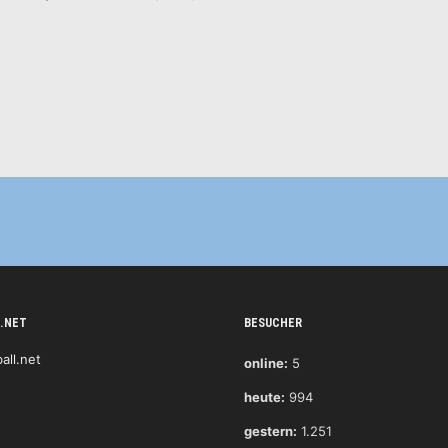
.NET
BESUCHER
online:
5
heute:
994
gestern:
1.251