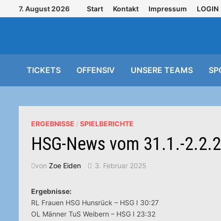
Zurück
7. August 2026
Start
Kontakt
Impressum
LOGIN
zum
Inhalt
TICKETS
OFFENSIV
UNSERE TEAMS
SP
ERGEBNISSE
/
SPIELBERICHTE
HSG-News vom 31.1.-2.2.
von
Zoe Eiden
3. Februar 2025
Ergebnisse:
RL Frauen HSG Hunsrück – HSG I 30:27
OL Männer TuS Weibern – HSG I 23:32