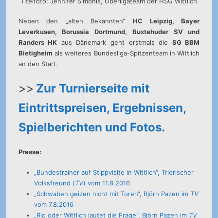
Titelfoto: Jennifer Simonis, Oberligateam der HSG Wittlich
Neben den „alten Bekannten“
HC Leipzig, Bayer
Leverkusen, Borussia Dortmund, Buxtehuder SV und
Randers HK
aus Dänemark geht erstmals die
SG BBM
Bietigheim
als weiteres Bundesliga-Spitzenteam in Wittlich
an den Start.
>>
Zur Turnierseite mit
Eintrittspreisen, Ergebnissen,
Spielberichten und Fotos.
Presse:
„Bundestrainer auf Stippvisite in Wittlich“, Trierischer
Volksfreund (
TV
) vom 11.8.2016
„Schwaben geizen nicht mit Toren“, Björn Pazen im
TV
vom 7.8.2016
„Rio oder Wittlich lautet die Frage“, Björn Pazen im
TV