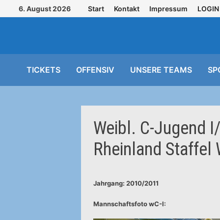
Zurück
6. August 2026
Start
Kontakt
Impressum
LOGIN
zum
Inhalt
TICKETS
OFFENSIV
UNSERE TEAMS
SP
Weibl. C-Jugend I
Rheinland Staffel
Jahrgang: 2010/2011
Mannschaftsfoto wC-I: