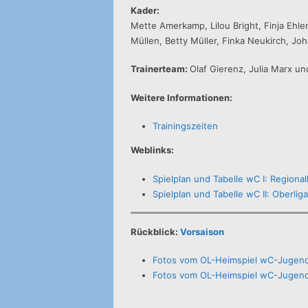
Kader:
Mette Amerkamp, Lilou Bright, Finja Ehlen
Müllen, Betty Müller, Finka Neukirch, Joh
Trainerteam:
Olaf Gierenz, Julia Marx u
Weitere Informationen:
Trainingszeiten
Weblinks:
Spielplan und Tabelle wC I: Regiona
Spielplan und Tabelle wC II: Oberlig
Rückblick:
Vorsaison
Fotos vom OL-Heimspiel wC-Jugend 
Fotos vom OL-Heimspiel wC-Jugend