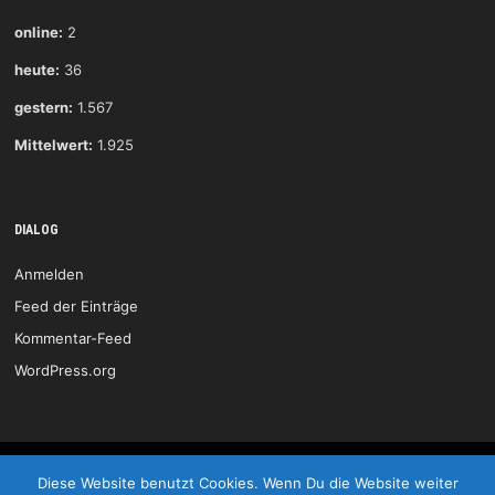
online:
2
heute:
36
gestern:
1.567
Mittelwert:
1.925
DIALOG
Anmelden
Feed der Einträge
Kommentar-Feed
WordPress.org
HSG Wittlich © 2026
Diese Website benutzt Cookies. Wenn Du die Website weiter