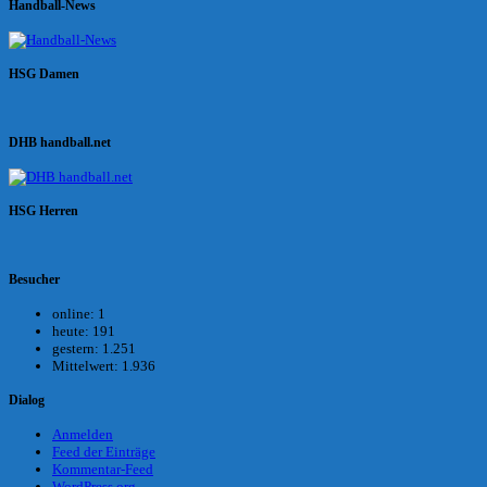
Handball-News
HSG Damen
DHB handball.net
HSG Herren
Besucher
online:
1
heute:
191
gestern:
1.251
Mittelwert:
1.936
Dialog
Anmelden
Feed der Einträge
Kommentar-Feed
WordPress.org