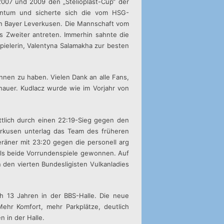
007 und 2009 den „Stelioplast-Cup“ der
entum und sicherte sich die vom HSG-
en Bayer Leverkusen. Die Mannschaft vom
ls Zweiter antreten. Immerhin sahnte die
pielerin, Valentyna Salamakha zur besten
onnen zu haben. Vielen Dank an alle Fans,
chauer. Kudlacz wurde wie im Vorjahr von
ttlich durch einen 22:19-Sieg gegen den
erkusen unterlag das Team des früheren
eräner mit 23:20 gegen die personell arg
ls beide Vorrundenspiele gewonnen. Auf
n den vierten Bundesligisten Vulkanladies
h 13 Jahren in der BBS-Halle. Die neue
Mehr Komfort, mehr Parkplätze, deutlich
 in der Halle.