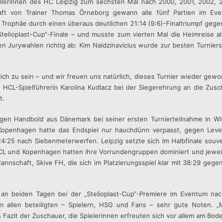
llerinnen des HC Leipzig zum sechsten Mal nach 2000, 2001, 2002, 2
ft von Trainer Thomas Örneborg gewann alle fünf Partien im Ev
 Trophäe durch einen überaus deutlichen 21:14 (9:6)-Finaltriumpf geg
telioplast-Cup“-Finale – und musste zum vierten Mal die Heimreise a
 Jurywahlen richtig ab: Kim Naidzinavicius wurde zur besten Turniers
tlich zu sein – und wir freuen uns natürlich, dieses Turnier wieder gew
ch HCL-Spielführerin Karolina Kudlacz bei der Siegerehrung an die Zus
t.
gen Handbold aus Dänemark bei seiner ersten Turnierteilnahme in Wi
 Kopenhagen hatte das Endspiel nur hauchdünn verpasst, gegen Lev
 24:25 nach Siebenmeterwerfen. Leipzig setzte sich im Halbfinale souv
L und Kopenhagen hatten ihre Vorrundengruppen dominiert und jewei
nnschaft, Skive FH, die sich im Platzierungsspiel klar mit 38:29 gege
n beiden Tagen bei der „Stelioplast-Cup“-Premiere im Eventum nac
 von allen beteiligten – Spielern, HSG und Fans – sehr gute Noten. „
azit der Zuschauer, die Spielerinnen erfreuten sich vor allem am Boden