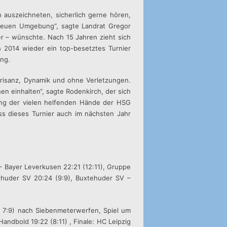
n auszeichneten, sicherlich gerne hören,
en neuen Umgebung“, sagte Landrat Gregor
er – wünschte. Nach 15 Jahren zieht sich
ch 2014 wieder ein top-besetztes Turnier
ung.
risanz, Dynamik und ohne Verletzungen.
n einhalten“, sagte Rodenkirch, der sich
ung der vielen helfenden Hände der HSG
ss dieses Turnier auch im nächsten Jahr
 – Bayer Leverkusen 22:21 (12:11), Gruppe
ehuder SV 20:24 (9:9), Buxtehuder SV –
, 7:9) nach Siebenmeterwerfen, Spiel um
andbold 19:22 (8:11) , Finale: HC Leipzig