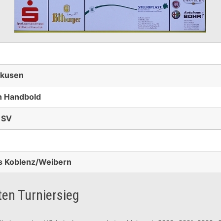
rkusen
 Handbold
 SV
s Koblenz/Weibern
ten Turniersieg