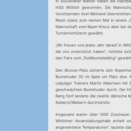
In souveräner Manier haben die Handba
HSG Wittlich gewonnen. Die Mannscha
Vorsitzenden Axel Weinand überreichten
Rhein stand zum vierten Mal in einem „S
Mannschaft vom Bayer-Kreuz aber bei den
Turniertorhüterin gewählt.
„Wir freuen uns jedes Jahr darauf in Wit
die uns unterstützt haben“, richtete si
den Fans zum „Publikumsliebling“ gewähl
Den Bronze-Platz sicherte sich Kopenha
Buxtehuder SV im Spiel um Platz drei.
Leipziger Trainers Martin Albertsen mit
geschwächten Buxtehuder durch. Der HC
Rang fünf landete die zweite dänische Ma
Koblenz/Weibern durchsetzte.
Insgesamt waren über 1000 Zuschauer a
Wittlicher Veranstaltungshalle erhielt
angenehmere Temperaturen“, lautete das F