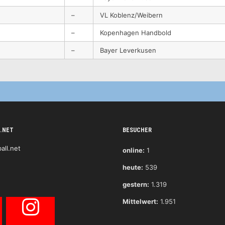
–
VL Koblenz/Weibern
–
Kopenhagen Handbold
–
Bayer Leverkusen
.NET
BESUCHER
online:
1
heute:
539
gestern:
1.319
Mittelwert:
1.951