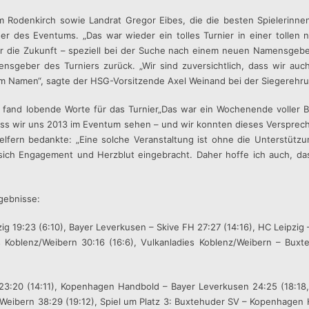
m Rodenkirch sowie Landrat Gregor Eibes, die die besten Spielerinne
äger des Eventums. „Das war wieder ein tolles Turnier in einer toll
 für die Zukunft – speziell bei der Suche nach einem neuen Namensgeb
mensgeber des Turniers zurück. „Wir sind zuversichtlich, dass wir au
em Namen“, sagte der HSG-Vorsitzende Axel Weinand bei der Siegerehr
 fand lobende Worte für das Turnier„Das war ein Wochenende voller B
dass wir uns 2013 im Eventum sehen – und wir konnten dieses Verspreche
elfern bedankte: „Eine solche Veranstaltung ist ohne die Unterstütz
n sich Engagement und Herzblut eingebracht. Daher hoffe ich auch, da
rgebnisse:
g 19:23 (6:10), Bayer Leverkusen – Skive FH 27:27 (14:16), HC Leipzig
 Koblenz/Weibern 30:16 (16:6), Vulkanladies Koblenz/Weibern – Buxt
 23:20 (14:11), Kopenhagen Handbold – Bayer Leverkusen 24:25 (18:18
/Weibern 38:29 (19:12), Spiel um Platz 3: Buxtehuder SV – Kopenhagen H