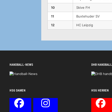
10
Skive FH
11
Buxtehuder SV
12
HC Leipzig
HANDBALL-NEWS
DHB HANDBALL
HSG DAMEN
HSG HERREN