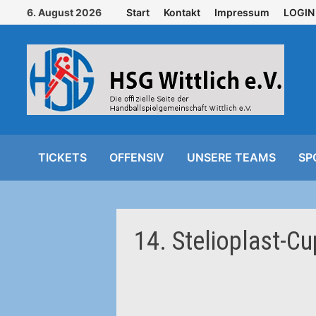
Zurück
6. August 2026
Start
Kontakt
Impressum
LOGIN
zum
Inhalt
TICKETS
OFFENSIV
UNSERE TEAMS
SP
14. Stelioplast-C