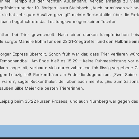
ür viel Tempo auf der rechten Außenbahn, vergab anfangs zu viele 
Angriffsleistung der 19-jährigen Laura Steinbach. „Auch ihr müssen wir n
sie hat sehr gute Ansätze gezeigt“, meinte Reckenthäler über die Ex
inbach begutachtete das Leistungsvermögen seiner Tochter.
atten bei Trier gewechselt: Nach einer starken kämpferischen Le
 sorgte Marielle Bohm für den 22:21-Siegtreffer und den Halbfinalein
ger Express überrollt. Schon früh war klar, dass Trier verlieren wü
 Tempohandball. Am Ende hieß es 15:29 – keine Ruhmesleistung vor de
dann lange mit, verbaute sich durch zahlreiche fahrlässig vergebene C
gen Leipzig ließ Reckenthäler am Ende die Jugend ran. „Zwei Spiele 
waren“, sagte Reckenthäler, der aber auch meinte: „Bis zum Saisonst
saußen Silke Meier die besten Triererinnen.
t Leipzig beim 35:22 kurzen Prozess, und auch Nürnberg war gegen das