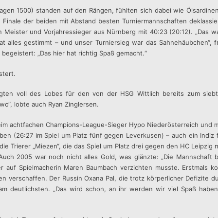
agen 1500) standen auf den Rängen, fühlten sich dabei wie Ölsardine
en Finale der beiden mit Abstand besten Turniermannschaften deklassi
Meister und Vorjahressieger aus Nürnberg mit 40:23 (20:12). „Das wa
hat alles gestimmt – und unser Turniersieg war das Sahnehäubchen“, 
 begeistert: „Das hier hat richtig Spaß gemacht.“
tert.
gten voll des Lobes für den von der HSG Wittlich bereits zum siebte
wo“, lobte auch Ryan Zinglersen.
r beim achtfachen Champions-League-Sieger Hypo Niederösterreich und 
en (26:27 im Spiel um Platz fünf gegen Leverkusen) – auch ein Indiz f
ie Trierer „Miezen“, die das Spiel um Platz drei gegen den HC Leipzig m
uch 2005 war noch nicht alles Gold, was glänzte: „Die Mannschaft br
er auf Spielmacherin Maren Baumbach verzichten musste. Erstmals kon
 verschaffen. Der Russin Oxana Pal, die trotz körperlicher Defizite du
m deutlichsten. „Das wird schon, an ihr werden wir viel Spaß haben,