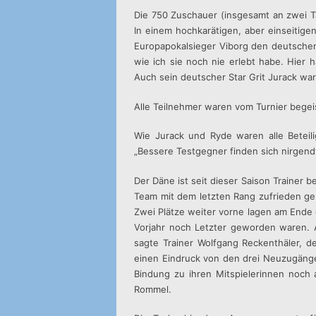
Die 750 Zuschauer (insgesamt an zwei T
In einem hochkarätigen, aber einseitig
Europapokalsieger Viborg den deutschen 
wie ich sie noch nie erlebt habe. Hier 
Auch sein deutscher Star Grit Jurack war
Alle Teilnehmer waren vom Turnier begeis
Wie Jurack und Ryde waren alle Beteili
„Bessere Testgegner finden sich nirgend
Der Däne ist seit dieser Saison Traine
Team mit dem letzten Rang zufrieden geb
Zwei Plätze weiter vorne lagen am Ende d
Vorjahr noch Letzter geworden waren. A
sagte Trainer Wolfgang Reckenthäler, d
einen Eindruck von den drei Neuzugängen
Bindung zu ihren Mitspielerinnen noch a
Rommel.