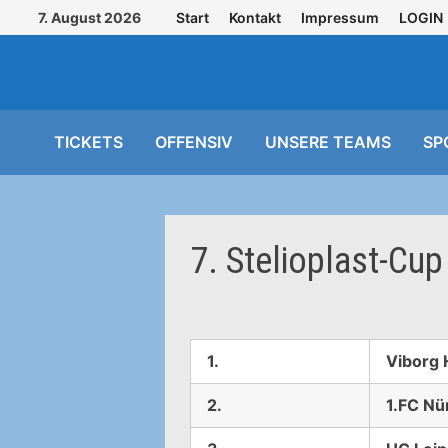
Zurück
7. August 2026
Start
Kontakt
Impressum
LOGIN
zum
Inhalt
TICKETS
OFFENSIV
UNSERE TEAMS
SP
7. Stelioplast-Cu
1.
Viborg
2.
1.FC Nü