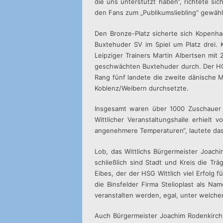
die uns unterstützt haben“, richtete si
den Fans zum „Publikumsliebling“ gewähl
Den Bronze-Platz sicherte sich Kopenha
Buxtehuder SV im Spiel um Platz drei.
Leipziger Trainers Martin Albertsen mit
geschwächten Buxtehuder durch. Der HC
Rang fünf landete die zweite dänische Ma
Koblenz/Weibern durchsetzte.
Insgesamt waren über 1000 Zuschauer a
Wittlicher Veranstaltungshalle erhielt
angenehmere Temperaturen“, lautete das F
Lob, das Wittlichs Bürgermeister Joachi
schließlich sind Stadt und Kreis die Tr
Eibes, der der HSG Wittlich viel Erfolg
die Binsfelder Firma Stelioplast als Na
veranstalten werden, egal, unter welch
Auch Bürgermeister Joachim Rodenkirch