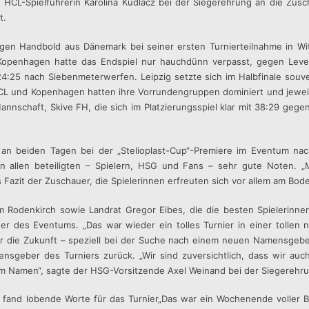
ch HCL-Spielführerin Karolina Kudlacz bei der Siegerehrung an die Zus
t.
gen Handbold aus Dänemark bei seiner ersten Turnierteilnahme in Wi
 Kopenhagen hatte das Endspiel nur hauchdünn verpasst, gegen Lev
 24:25 nach Siebenmeterwerfen. Leipzig setzte sich im Halbfinale souv
L und Kopenhagen hatten ihre Vorrundengruppen dominiert und jewei
nnschaft, Skive FH, die sich im Platzierungsspiel klar mit 38:29 gege
n beiden Tagen bei der „Stelioplast-Cup“-Premiere im Eventum nac
 von allen beteiligten – Spielern, HSG und Fans – sehr gute Noten. „
azit der Zuschauer, die Spielerinnen erfreuten sich vor allem am Boden
m Rodenkirch sowie Landrat Gregor Eibes, die die besten Spielerinne
äger des Eventums. „Das war wieder ein tolles Turnier in einer toll
 für die Zukunft – speziell bei der Suche nach einem neuen Namensgeb
mensgeber des Turniers zurück. „Wir sind zuversichtlich, dass wir au
em Namen“, sagte der HSG-Vorsitzende Axel Weinand bei der Siegerehr
 fand lobende Worte für das Turnier„Das war ein Wochenende voller B