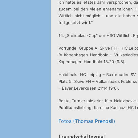
Ich hatte es letztes Jahr versprochen, 
zudem bei den vielen ehrenamtlichen H
Wittlich nicht möglich – und alle habe
fortgesetzt wird.“
14. „Stelioplast-Cup“ der HSG Wittlich, E
Vorrunde, Gruppe A: Skive FH – HC Leipzi
B: Kopenhagen Handbold – Vulkanladies
Kopenhagen Handbold 18:20 (9:8).
Halbfinals: HC Leipzig – Buxtehuder SV
Platz 5: Skive FH – Vulkanladies Koblenz
– Bayer Leverkusen 21:14 (9:6).
Beste Turnierspielerin: Kim Naidzinavi
Publikumsliebling: Karolina Kudlacz (HC 
Fotos (Thomas Prenosil)
Freundschaftsspiel