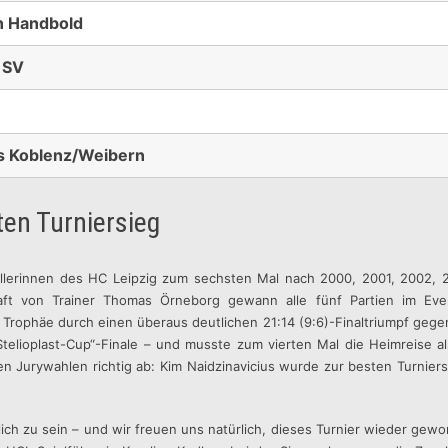
 Handbold
 SV
s Koblenz/Weibern
ten Turniersieg
llerinnen des HC Leipzig zum sechsten Mal nach 2000, 2001, 2002, 2
ft von Trainer Thomas Örneborg gewann alle fünf Partien im Ev
 Trophäe durch einen überaus deutlichen 21:14 (9:6)-Finaltriumpf geg
telioplast-Cup“-Finale – und musste zum vierten Mal die Heimreise a
 Jurywahlen richtig ab: Kim Naidzinavicius wurde zur besten Turniers
tlich zu sein – und wir freuen uns natürlich, dieses Turnier wieder gew