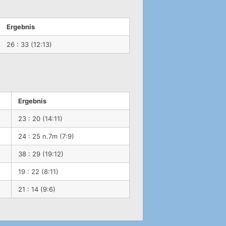
Ergebnis
26 : 33 (12:13)
Ergebnis
23 : 20 (14:11)
24 : 25 n.7m (7:9)
38 : 29 (19:12)
19 : 22 (8:11)
21 : 14 (9:6)