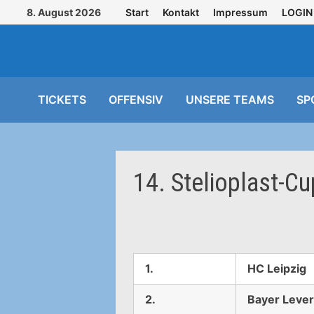
Zurück
8. August 2026
Start
Kontakt
Impressum
LOGIN
zum
Inhalt
TICKETS
OFFENSIV
UNSERE TEAMS
SP
14. Stelioplast-C
1.
HC Leipzig
2.
Bayer Leve