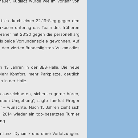
chauer. Kudlacz wurde wie im Vorjahr von
ttlich durch einen 22:19-Sieg gegen den
erkusen unterlag das Team des früheren
eräner mit 23:20 gegen die personell arg
ls beide Vorrundenspiele gewonnen. Auf
n den vierten Bundesligisten Vulkanladies
h 13 Jahren in der BBS-Halle. Die neue
Mehr Komfort, mehr Parkplätze, deutlich
 in der Halle.
n auszeichneten, sicherlich gerne hören,
en neuen Umgebung“, sagte Landrat Gregor
er – wünschte. Nach 15 Jahren zieht sich
ch 2014 wieder ein top-besetztes Turnier
ung.
risanz, Dynamik und ohne Verletzungen.