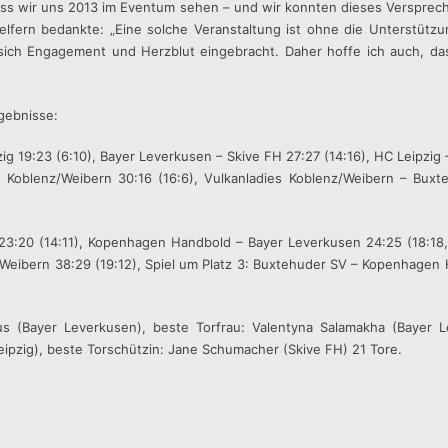
dass wir uns 2013 im Eventum sehen – und wir konnten dieses Verspreche
elfern bedankte: „Eine solche Veranstaltung ist ohne die Unterstütz
n sich Engagement und Herzblut eingebracht. Daher hoffe ich auch, da
rgebnisse:
g 19:23 (6:10), Bayer Leverkusen – Skive FH 27:27 (14:16), HC Leipzig
 Koblenz/Weibern 30:16 (16:6), Vulkanladies Koblenz/Weibern – Buxt
 23:20 (14:11), Kopenhagen Handbold – Bayer Leverkusen 24:25 (18:18
/Weibern 38:29 (19:12), Spiel um Platz 3: Buxtehuder SV – Kopenhagen H
cius (Bayer Leverkusen), beste Torfrau: Valentyna Salamakha (Bayer
Leipzig), beste Torschützin: Jane Schumacher (Skive FH) 21 Tore.