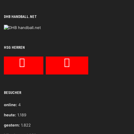
DHB HANDBALL.NET
HSG HERREN
BESUCHER
online:
4
heute:
1.189
gestern:
1.822