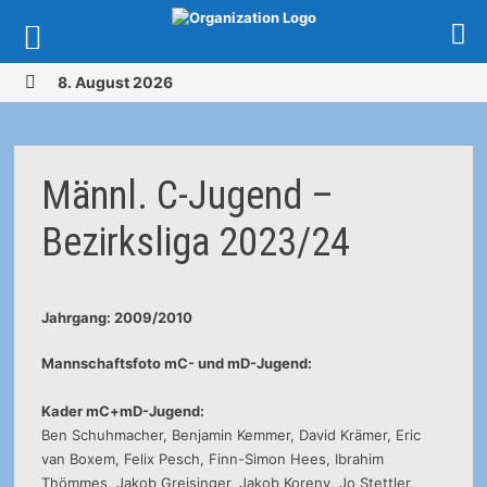
Zurück
8. August 2026
zum
MENÜ
Inhalt
Männl. C-Jugend –
Bezirksliga 2023/24
Jahrgang: 2009/2010
Mannschaftsfoto mC- und mD-Jugend:
Kader mC+mD-Jugend:
Ben Schuhmacher, Benjamin Kemmer, David Krämer, Eric
van Boxem, Felix Pesch, Finn-Simon Hees, Ibrahim
Thömmes, Jakob Greisinger, Jakob Koreny, Jo Stettler,