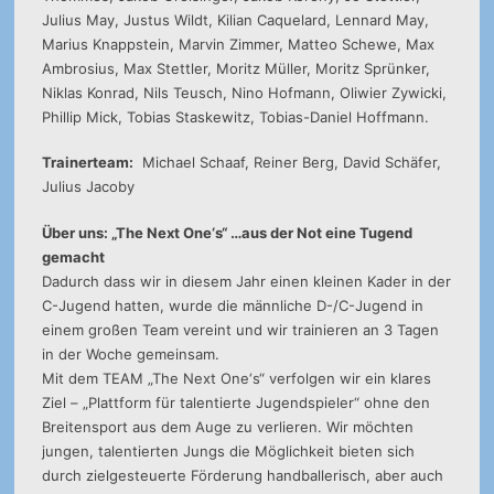
Julius May, Justus Wildt, Kilian Caquelard, Lennard May,
Marius Knappstein, Marvin Zimmer, Matteo Schewe, Max
Ambrosius, Max Stettler, Moritz Müller, Moritz Sprünker,
Niklas Konrad, Nils Teusch, Nino Hofmann, Oliwier Zywicki,
Phillip Mick, Tobias Staskewitz, Tobias-Daniel Hoffmann.
Trainerteam:
Michael Schaaf, Reiner Berg, David Schäfer,
Julius Jacoby
Über uns: „The Next One‘s“ …aus der Not eine Tugend
gemacht
Dadurch dass wir in diesem Jahr einen kleinen Kader in der
C-Jugend hatten, wurde die männliche D-/C-Jugend in
einem großen Team vereint und wir trainieren an 3 Tagen
in der Woche gemeinsam.
Mit dem TEAM „The Next One‘s“ verfolgen wir ein klares
Ziel – „Plattform für talentierte Jugendspieler“ ohne den
Breitensport aus dem Auge zu verlieren. Wir möchten
jungen, talentierten Jungs die Möglichkeit bieten sich
durch zielgesteuerte Förderung handballerisch, aber auch