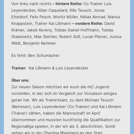
Von links nach rechts
– hintere Reihe:
Co-Trainer Luis
Leyendecker, Kilian Caquelard, Nils Teusch, Jonas
Etteldorf, Felix Pesch, Moritz Müller, Niklas Konrad, Marius
Knappstein, Trainer Kai Lißmann
– vordere Reihe:
David
Krämer, Jakob Koreny, Tobias-Daniel Hoffmann, Tobias
Staskewitz, Max Stettler, Robert Süß, Lucas Pilsner, Justus
Wildt, Benjamin Kemmer.
Es fehlt: Ben Schumacher.
Trainer:
Kai Lißmann & Luis Leyendecker
Über uns:
Zur neuen Saison möchten wir euch die mC-Jugend
vorstellen, in der sich im Vergleich zur Vorsaison einiges
getan hat. Wir als Trainerteam, zu dem Michael Teusch
(Betreuer), Luis Leyendecker (Co-Trainer) und Kai Lißmann
(Trainer) zählen, haben die Mannschaft im April
übernommen und mussten kurzfristig die Qualifikation zur
Regionalliga spielen, in der wir als 3. abschnitten. Somit
gehen wir in der Oberliga Rheinland an den Start.