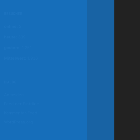
BESUCHER
online:
2
heute:
339
gestern:
1.251
Mittelwert:
1.936
DIALOG
Anmelden
Feed der Einträge
Kommentar-Feed
WordPress.org