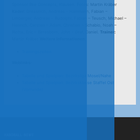
Sponsor Bke Concepts, Klausen. Fotos: Martin Kräber
Kader:
Gressnich, Andreas – Hammann, Fabian –
Limberger, Andreas – Rudolphi, Fabian – Teusch, Michael –
Henrich, Carsten – Adam, Christian – Schabio, Noah –
Riotte, Eric – Birresborn, John – Graf, Daniel.
Trainer:
Martin Kräber
Weitere Informationen:
Trainingszeiten
Weblinks:
Tabelle und Spielplan: Bezirksliga Mosel/Nahe
Tabelle und Spielplan: Bezirksklasse Staffel Ost
(Vorrunde)
HANDBALL-NEWS