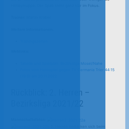
Hobbytruppe. Der Spaß steht ganz klar im Fokus.
Trainer:
Martin Kräber
Weitere Informationen:
Trainingszeiten
Weblinks:
Tabelle und Spielplan: Bezirksliga Mosel/Nahe
Fotos vom Heimspiel gegen TV Germania Trier 44:15
(19:6) am 20.11.2022
Rückblick: 2. Herren –
Bezirksliga 2021/22
Mannschaftsfotos:
2. Herren bedanken sich beim